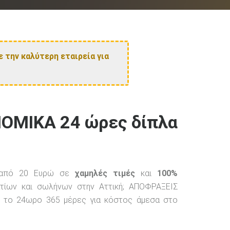
 την καλύτερη εταιρεία για
ΟΜΙΚΑ 24 ώρες δίπλα
ς από 20 Ευρώ σε
χαμηλές τιμές
και
100%
τίων και σωλήνων στην Αττική; ΑΠΟΦΡΑΞΕΙΣ
 το 24ωρο 365 μέρες για κόστος άμεσα στο