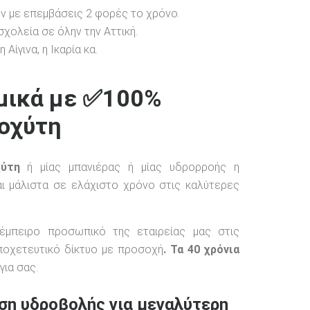
ν με επεμβάσεις 2 φορές το χρόνο.
χολεία σε όλην την Αττική.
Αίγινα, η Ικαρία κα.
μικά με ✅100%
οχύτη
χύτη
ή μίας μπανιέρας ή μίας υδρορροής η
αι μάλιστα σε ελάχιστο χρόνο στις καλύτερες
έμπειρο προσωπικό της εταιρείας μας στις
οχετευτικό δίκτυο με προσοχή
. Τα 40 χρόνια
για σας.
η υδροβολής για μεγαλύτερη