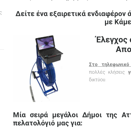
ς
Δείτε ένα εξαιρετικά ενδιαφέρον 
με Κάμε
Έλεγχος 
Απο
Στο τηλεφωνικό
πολλές κλήσεις
γ
δικτύου.
Μία σειρά μεγάλοι Δήμοι της Ατ
πελατολόγιό μας για: