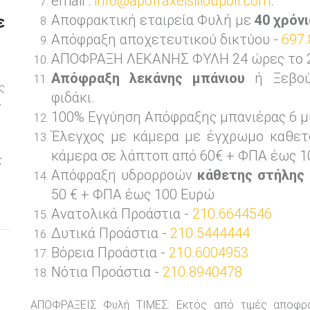
email :
info@apofraxeisilioupoli.com
.
Αποφρακτική εταιρεία Φυλή με
40 χρόνι
ε
Απόφραξη αποχετευτικού δικτύου -
697.
ΑΠΟΦΡΑΞΗ ΛΕΚΑΝΗΣ ΦΥΛΗ 24 ώρες το 24
Απόφραξη λεκάνης μπάνιου
ή Ξεβού
ς
φιδάκι.
ς
100% Εγγύηση Απόφραξης μπανιέρας 6 μ
Έλεγχος με κάμερα με έγχρωμο καθετ
ε
κάμερα σε λάπτοπ από 60€ + ΦΠΑ έως 1
ς
Απόφραξη υδρορροών
κάθετης στήλης
50 € + ΦΠΑ έως 100 Ευρώ
Ανατολικά Προάστια -
210.6644546
Δυτικά Προάστια -
210.5444444
Βόρεια Προάστια -
210.6004953
Νότια Προάστια -
210.8940478
ΑΠΟΦΡΑΞΕΙΣ Φυλή ΤΙΜΕΣ: Εκτός από τιμές αποφ