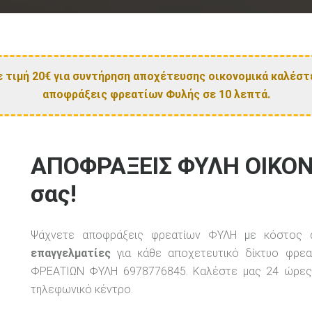
ε τιμή 20€ για συντήρηση αποχέτευσης οικονομικά καλέστε
αποφράξεις φρεατίων Φυλής σε 10 λεπτά.
ΑΠΟΦΡΑΞΕΙΣ ΦΥΛΗ ΟΙΚΟΝ
σας!
Ψάχνετε αποφράξεις φρεατίων ΦΥΛΗ με κόστο
επαγγελματίες
για κάθε αποχετευτικό δίκτυο φρεα
ΦΡΕΑΤΙΩΝ ΦΥΛΗ 6978776845. Καλέστε μας 24 ώρες
τηλεφωνικό κέντρο.