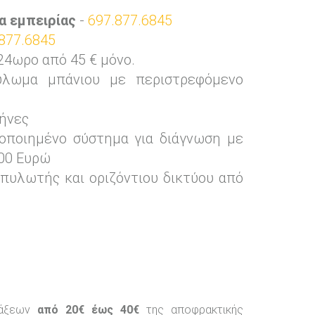
α εμπειρίας
-
697.877.6845
877.6845
ωρο από 45 € μόνο.
λωμα μπάνιου με περιστρεφόμενο
ήνες
οποιημένο σύστημα για διάγνωση με
00 Ευρώ
πυλωτής και οριζόντιου δικτύου από
ράξεων
από 20€ έως 40€
της αποφρακτικής