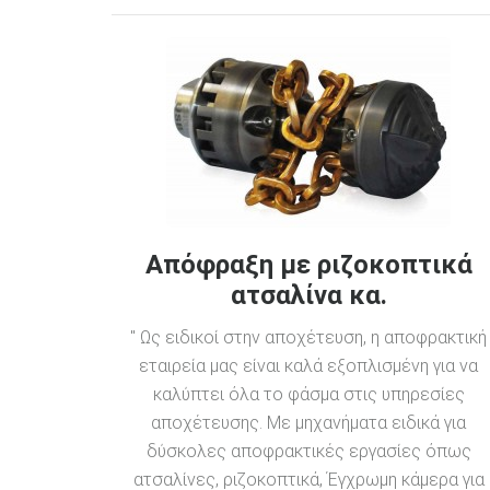
Απόφραξη με ριζοκοπτικά
ατσαλίνα κα.
" Ως ειδικοί στην αποχέτευση, η αποφρακτική
εταιρεία μας είναι καλά εξοπλισμένη για να
καλύπτει όλα το φάσμα στις υπηρεσίες
αποχέτευσης. Με μηχανήματα ειδικά για
δύσκολες αποφρακτικές εργασίες όπως
ατσαλίνες, ριζοκοπτικά, Έγχρωμη κάμερα για