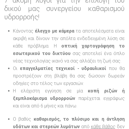
7 ακόμη λόγοι για την επιλογή του
δικού μας συνεργείου καθαρισμού
υδρορροής!
Κάνοντας
έλεγχο με κάμερα
τα αποτελέσματα είναι
ακριβή και δίνουν την απόλτα ενδεδειγμένη λύση σε
κάθε πρόβλημα. Η
οπτική χαρτογράφηση το
εσωτερικού του δικτύου
σας αποτελεί ένα όπλο
νέας τεχνολογίας ικανό να σας αλλάξει τη ζωή σας.
Οι
επαγγελματίες τεχνικοί - υδραυλικοί
που θα
προστρέξουν στη βλάβη θα σας δώσουν δωρεάν
οδηγίες στο τέλος των εργασιών.
Η ελάχιστη εγγύηση σε μία
κοπή ριζών ή
ξεμπλοκάρισμα υδρορροών
παρέχεται εγγράφως
και είναι από 6 μήνες και πάνω.
Ο βαθύς
καθαρισμός, το πλύσιμο και η άντληση
υδάτων και στερεών λυμάτων
από
κάθε βάθος
δεν