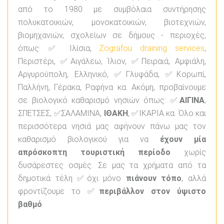
από το 1980 με συμβόλαια συντήρησης
πολυκατοικιών, μονοκατοικιών, βιοτεχνιών,
βιομηχανιών, σχολείων σε δήμους - περιοχές,
όπως: ✅ Ιλίσια,
Zografou draining services
,
Περιστέρι, ✅Αιγάλεω, Ίλιον, ✅Πειραιά, Αμφιάλη,
Αργυρούπολη, Ελληνικό, ✅Γλυφάδα, ✅Κορωπί,
Παλλήνη, Γέρακα, Ραφήνα κα. Ακόμη, προβαίνουμε
σε βιολογικό καθαρισμό νησιών όπως: ✅
ΑΙΓΙΝΑ
,
ΣΠΕΤΣΕΣ, ✅ΣΑΛΑΜΙΝΑ,
ΙΘΑΚΗ
, ✅ΙΚΑΡΙΑ κα. Όλο και
περισσότερα νησιά μας αφήνουν πάνω μας τον
καθαρισμό βιολογικού για να
έχουν μία
απρόσκοπτη τουριστική περίοδο
χωρίς
δυσάρεστες οσμές. Σε μας τα χρήματα από τα
δημοτικά τέλη ✅όχι μόνο
πιάνουν τόπο
, αλλά
φροντίζουμε το ✅
περιβάλλον στον ύψιστο
βαθμό
.