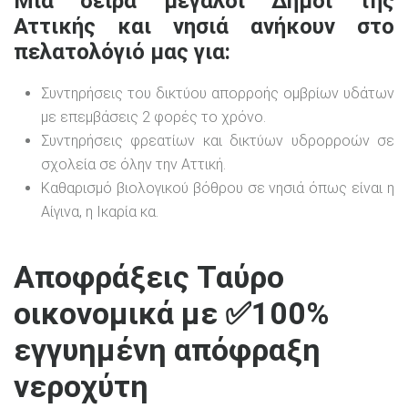
Μία σειρά μεγάλοι Δήμοι της
Αττικής και νησιά ανήκουν στο
πελατολόγιό μας για:
Συντηρήσεις του δικτύου απορροής ομβρίων υδάτων
με επεμβάσεις 2 φορές το χρόνο.
Συντηρήσεις φρεατίων και δικτύων υδρορροών σε
σχολεία σε όλην την Αττική.
Καθαρισμό βιολογικού βόθρου σε νησιά όπως είναι η
Αίγινα, η Ικαρία κα.
Αποφράξεις Ταύρο
οικονομικά με ✅100%
εγγυημένη απόφραξη
νεροχύτη