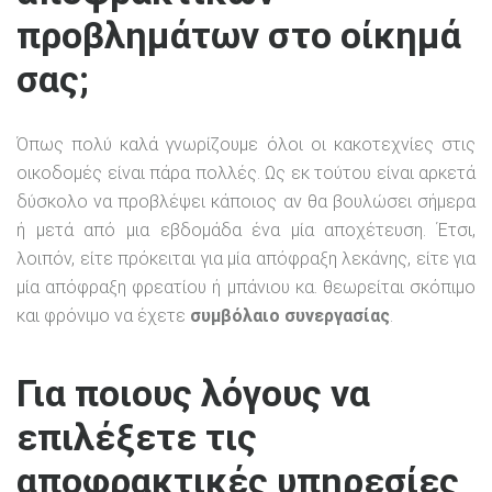
προβλημάτων στο οίκημά
σας;
Όπως πολύ καλά γνωρίζουμε όλοι οι κακοτεχνίες στις
οικοδομές είναι πάρα πολλές. Ως εκ τούτου είναι αρκετά
δύσκολο να προβλέψει κάποιος αν θα βουλώσει σήμερα
ή μετά από μια εβδομάδα ένα μία αποχέτευση. Έτσι,
λοιπόν, είτε πρόκειται για μία απόφραξη λεκάνης, είτε για
μία απόφραξη φρεατίου ή μπάνιου κα. θεωρείται σκόπιμο
και φρόνιμο να έχετε
συμβόλαιο συνεργασίας
.
Για ποιους λόγους να
επιλέξετε τις
αποφρακτικές υπηρεσίες