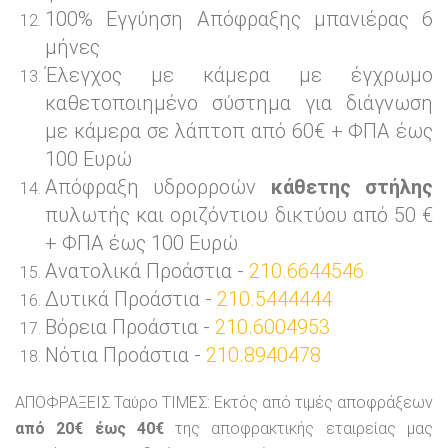
100% Εγγύηση Απόφραξης μπανιέρας 6
μήνες
Έλεγχος με κάμερα με έγχρωμο
καθετοποιημένο σύστημα για διάγνωση
με κάμερα σε λάπτοπ από 60€ + ΦΠΑ έως
100 Ευρώ
Απόφραξη υδρορροών
κάθετης στήλης
πυλωτής και οριζόντιου δικτύου από 50 €
+ ΦΠΑ έως 100 Ευρώ
Ανατολικά Προάστια -
210.6644546
Δυτικά Προάστια -
210.5444444
Βόρεια Προάστια -
210.6004953
Νότια Προάστια -
210.8940478
ΑΠΟΦΡΑΞΕΙΣ Ταύρο ΤΙΜΕΣ: Εκτός από τιμές αποφράξεων
από 20€ έως 40€
της αποφρακτικής εταιρείας μας