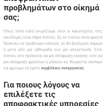
προβλημάτων στο οίκημά
σας;
Όπως πολύ καλά γνωρίζουμε όλοι οι κακοτεχνίες στις
οικοδομές είναι πάρα πολλές. Ως εκ τούτου είναι αρκετά
δύσκολο να προβλέψει κάποιος αν θα βουλώσει σήμερα
ή μετά από μια εβδομάδα ένα μία αποχέτευση. Έτσι,
λοιπόν, είτε πρόκειται για μία απόφραξη λεκάνης, είτε για
μία απόφραξη φρεατίου ή μπάνιου κα. θεωρείται σκόπιμο
και φρόνιμο να έχετε
συμβόλαιο συνεργασίας
.
Για ποιους λόγους να
επιλέξετε τις
αποφρακτικές υπηρεσίες