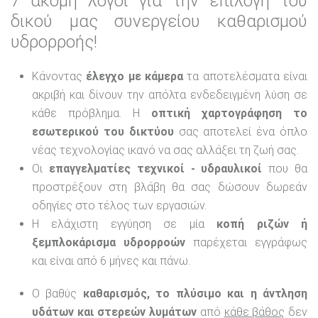
7 ακόμη λόγοι για την επιλογή του
δικού μας συνεργείου καθαρισμού
υδρορροής!
Κάνοντας
έλεγχο με κάμερα
τα αποτελέσματα είναι
ακριβή και δίνουν την απόλτα ενδεδειγμένη λύση σε
κάθε πρόβλημα. Η
οπτική χαρτογράφηση το
εσωτερικού του δικτύου
σας αποτελεί ένα όπλο
νέας τεχνολογίας ικανό να σας αλλάξει τη ζωή σας.
Οι
επαγγελματίες τεχνικοί - υδραυλικοί
που θα
προστρέξουν στη βλάβη θα σας δώσουν δωρεάν
οδηγίες στο τέλος των εργασιών.
Η ελάχιστη εγγύηση σε μία
κοπή ριζών ή
ξεμπλοκάρισμα υδρορροών
παρέχεται εγγράφως
και είναι από 6 μήνες και πάνω.
Ο βαθύς
καθαρισμός, το πλύσιμο και η άντληση
υδάτων και στερεών λυμάτων
από
κάθε βάθος
δεν