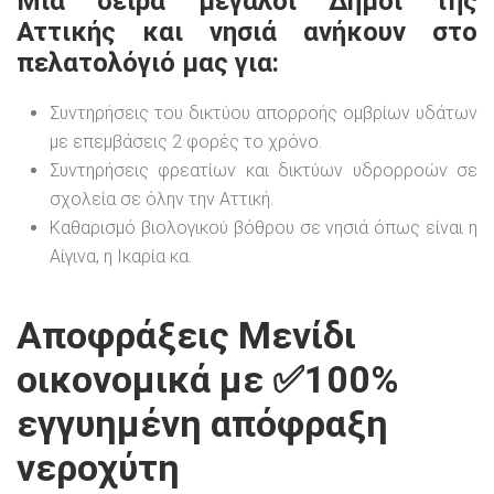
Μία σειρά μεγάλοι Δήμοι της
Αττικής και νησιά ανήκουν στο
πελατολόγιό μας για:
Συντηρήσεις του δικτύου απορροής ομβρίων υδάτων
με επεμβάσεις 2 φορές το χρόνο.
Συντηρήσεις φρεατίων και δικτύων υδρορροών σε
σχολεία σε όλην την Αττική.
Καθαρισμό βιολογικού βόθρου σε νησιά όπως είναι η
Αίγινα, η Ικαρία κα.
Αποφράξεις Μενίδι
οικονομικά με ✅100%
εγγυημένη απόφραξη
νεροχύτη