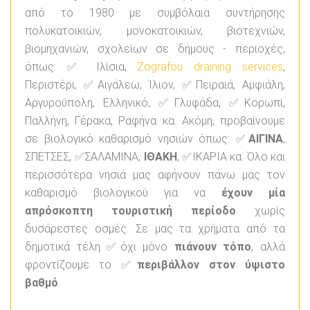
από το 1980 με συμβόλαια συντήρησης
πολυκατοικιών, μονοκατοικιών, βιοτεχνιών,
βιομηχανιών, σχολείων σε δήμους - περιοχές,
όπως: ✅ Ιλίσια,
Zografou draining services
,
Περιστέρι, ✅Αιγάλεω, Ίλιον, ✅Πειραιά, Αμφιάλη,
Αργυρούπολη, Ελληνικό, ✅Γλυφάδα, ✅Κορωπί,
Παλλήνη, Γέρακα, Ραφήνα κα. Ακόμη, προβαίνουμε
σε βιολογικό καθαρισμό νησιών όπως: ✅
ΑΙΓΙΝΑ
,
ΣΠΕΤΣΕΣ, ✅ΣΑΛΑΜΙΝΑ,
ΙΘΑΚΗ
, ✅ΙΚΑΡΙΑ κα. Όλο και
περισσότερα νησιά μας αφήνουν πάνω μας τον
καθαρισμό βιολογικού για να
έχουν μία
απρόσκοπτη τουριστική περίοδο
χωρίς
δυσάρεστες οσμές. Σε μας τα χρήματα από τα
δημοτικά τέλη ✅όχι μόνο
πιάνουν τόπο
, αλλά
φροντίζουμε το ✅
περιβάλλον στον ύψιστο
βαθμό
.