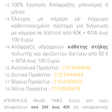
100% Εγγύηση Απόφραξης μπανιέρας 6
μήνες
Έλεγχος με κάμερα με έγχρωμο
καθετοποιημένο σύστημα για διάγνωση
με κάμερα σε λάπτοπ από 60€ + ΦΠΑ έως
100 Ευρώ
Απόφραξη υδρορροών
κάθετης στήλης
πυλωτής και οριζόντιου δικτύου από 50 €
+ ΦΠΑ έως 100 Ευρώ
Ανατολικά Προάστια -
210.6644546
Δυτικά Προάστια -
210.5444444
Βόρεια Προάστια -
210.6004953
Νότια Προάστια -
210.8940478
ΑΠΟΦΡΑΞΕΙΣ Μενίδι ΤΙΜΕΣ: Εκτός από τιμές
αποφράξεων
από 20€ έως 40€
της αποφρακτικής