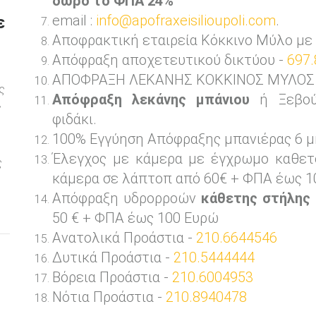
δώρο το ΦΠΑ 24%
email :
info@apofraxeisilioupoli.com
.
ε
Αποφρακτική εταιρεία Κόκκινο Μύλο με
Απόφραξη αποχετευτικού δικτύου -
697.
ΑΠΟΦΡΑΞΗ ΛΕΚΑΝΗΣ ΚΟΚΚΙΝΟΣ ΜΥΛΟΣ 24
ς
Απόφραξη λεκάνης μπάνιου
ή Ξεβού
ς
φιδάκι.
100% Εγγύηση Απόφραξης μπανιέρας 6 μ
ε
Έλεγχος με κάμερα με έγχρωμο καθετ
ς
κάμερα σε λάπτοπ από 60€ + ΦΠΑ έως 1
Απόφραξη υδρορροών
κάθετης στήλης
50 € + ΦΠΑ έως 100 Ευρώ
Ανατολικά Προάστια -
210.6644546
Δυτικά Προάστια -
210.5444444
Βόρεια Προάστια -
210.6004953
Νότια Προάστια -
210.8940478