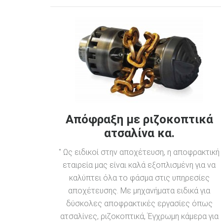
Απόφραξη με ριζοκοπτικά
ατσαλίνα κα.
" Ως ειδικοί στην αποχέτευση, η αποφρακτική
εταιρεία μας είναι καλά εξοπλισμένη για να
καλύπτει όλα το φάσμα στις υπηρεσίες
αποχέτευσης. Με μηχανήματα ειδικά για
δύσκολες αποφρακτικές εργασίες όπως
ατσαλίνες, ριζοκοπτικά, Έγχρωμη κάμερα για