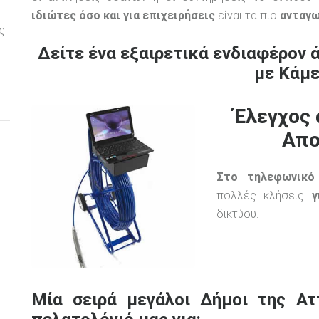
ιδιώτες όσο και για επιχειρήσεις
είναι τα πιο
ανταγω
ς
Δείτε ένα εξαιρετικά ενδιαφέρον 
με Κάμε
Έλεγχος 
Απο
Στο τηλεφωνικό
πολλές κλήσεις
γ
δικτύου.
Μία σειρά μεγάλοι Δήμοι της Ατ