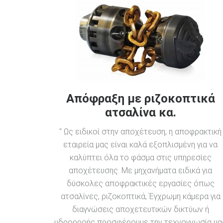
Απόφραξη με ριζοκοπτικά
ατσαλίνα κα.
" Ως ειδικοί στην αποχέτευση, η αποφρακτική
εταιρεία μας είναι καλά εξοπλισμένη για να
καλύπτει όλα το φάσμα στις υπηρεσίες
αποχέτευσης. Με μηχανήματα ειδικά για
δύσκολες αποφρακτικές εργασίες όπως
ατσαλίνες, ριζοκοπτικά, Έγχρωμη κάμερα για
διαγνώσεις αποχετευτικών δικτύων ή
υδρορροής προσφέρουμε την τεχνογνωσία μα