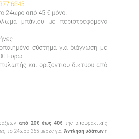
877.6845
 24ωρο από 45 € μόνο.
λωμα μπάνιου με περιστρεφόμενο
ήνες
οποιημένο σύστημα για διάγνωση με
00 Ευρώ
πυλωτής και οριζόντιου δικτύου από
φράξεων
από 20€ έως 40€
της αποφρακτικής
ες το 24ωρο 365 μέρες για:
Άντληση υδάτων
ή