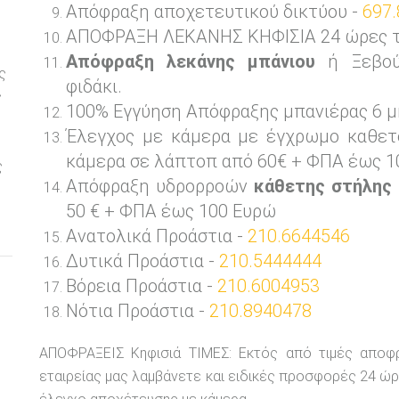
Απόφραξη αποχετευτικού δικτύου -
697.
ΑΠΟΦΡΑΞΗ ΛΕΚΑΝΗΣ ΚΗΦΙΣΙΑ 24 ώρες το
Απόφραξη λεκάνης μπάνιου
ή Ξεβού
ς
φιδάκι.
ς
100% Εγγύηση Απόφραξης μπανιέρας 6 μ
Έλεγχος με κάμερα με έγχρωμο καθετ
ε
κάμερα σε λάπτοπ από 60€ + ΦΠΑ έως 1
ς
Απόφραξη υδρορροών
κάθετης στήλης
50 € + ΦΠΑ έως 100 Ευρώ
Ανατολικά Προάστια -
210.6644546
Δυτικά Προάστια -
210.5444444
Βόρεια Προάστια -
210.6004953
Νότια Προάστια -
210.8940478
ΑΠΟΦΡΑΞΕΙΣ Κηφισιά ΤΙΜΕΣ: Εκτός από τιμές απο
εταιρείας μας λαμβάνετε και ειδικές προσφορές 24 ώρ