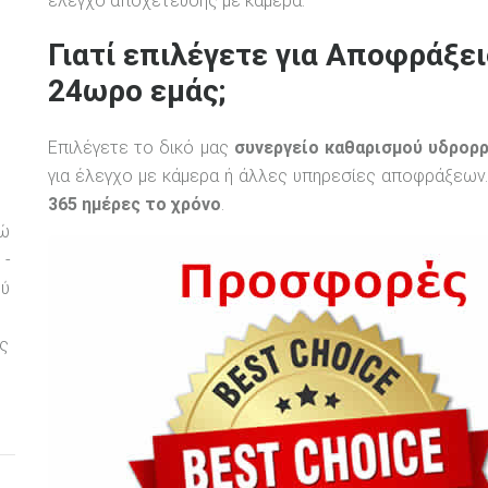
έλεγχο αποχέτευσης με κάμερα.
Γιατί επιλέγετε για Αποφράξε
24ωρο εμάς;
υ
Επιλέγετε το δικό μας
συνεργείο καθαρισμού υδρορ
για έλεγχο με κάμερα ή άλλες υπηρεσίες αποφράξεων.
365 ημέρες το χρόνο
.
ρώ
 -
ού
ς