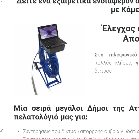
Δείτε ένα εξαιρετικά ενδιαφέρον 
με Κάμε
Έλεγχος 
Απο
Στο τηλεφωνικό
πολλές κλήσεις
γ
δικτύου.
Μία σειρά μεγάλοι Δήμοι της Ατ
πελατολόγιό μας για:
ες
Συντηρήσεις του δικτύου απορροής ομβρίων υδάτω