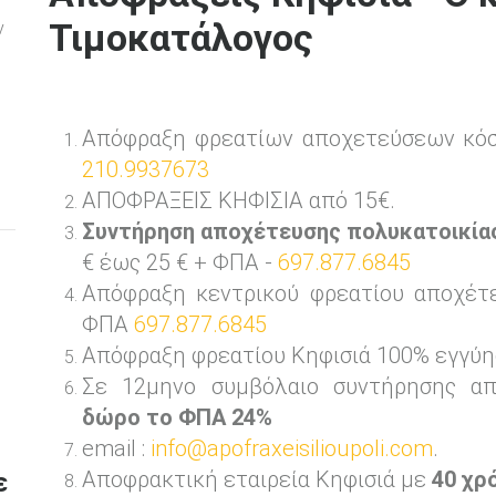
Τιμοκατάλογος
ν
Απόφραξη φρεατίων αποχετεύσεων κό
210.9937673
ΑΠΟΦΡΑΞΕΙΣ ΚΗΦΙΣΙΑ από 15€.
Συντήρηση αποχέτευσης πολυκατοικία
€ έως 25 € + ΦΠΑ -
697.877.6845
Απόφραξη κεντρικού φρεατίου αποχέτ
ΦΠΑ
697.877.6845
Απόφραξη φρεατίου Κηφισιά 100% εγγύη
Σε 12μηνο συμβόλαιο συντήρησης απ
δώρο το ΦΠΑ 24%
email :
info@apofraxeisilioupoli.com
.
Αποφρακτική εταιρεία Κηφισιά με
40 χρ
ε