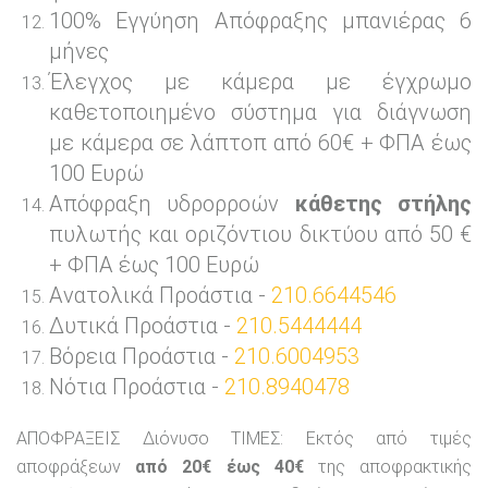
100% Εγγύηση Απόφραξης μπανιέρας 6
μήνες
Έλεγχος με κάμερα με έγχρωμο
καθετοποιημένο σύστημα για διάγνωση
με κάμερα σε λάπτοπ από 60€ + ΦΠΑ έως
100 Ευρώ
Απόφραξη υδρορροών
κάθετης στήλης
πυλωτής και οριζόντιου δικτύου από 50 €
+ ΦΠΑ έως 100 Ευρώ
Ανατολικά Προάστια -
210.6644546
Δυτικά Προάστια -
210.5444444
Βόρεια Προάστια -
210.6004953
Νότια Προάστια -
210.8940478
ΑΠΟΦΡΑΞΕΙΣ Διόνυσο ΤΙΜΕΣ: Εκτός από τιμές
αποφράξεων
από 20€ έως 40€
της αποφρακτικής