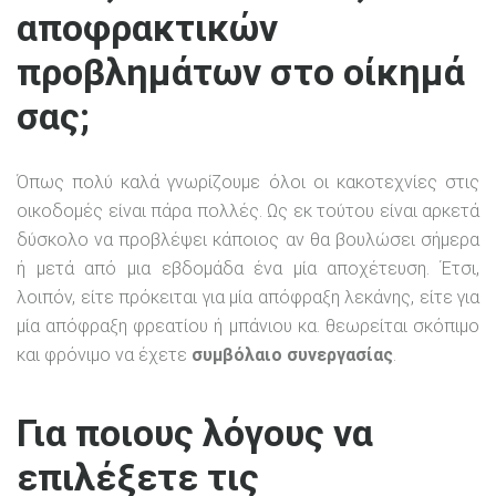
αποφρακτικών
προβλημάτων στο οίκημά
σας;
Όπως πολύ καλά γνωρίζουμε όλοι οι κακοτεχνίες στις
οικοδομές είναι πάρα πολλές. Ως εκ τούτου είναι αρκετά
δύσκολο να προβλέψει κάποιος αν θα βουλώσει σήμερα
ή μετά από μια εβδομάδα ένα μία αποχέτευση. Έτσι,
λοιπόν, είτε πρόκειται για μία απόφραξη λεκάνης, είτε για
μία απόφραξη φρεατίου ή μπάνιου κα. θεωρείται σκόπιμο
και φρόνιμο να έχετε
συμβόλαιο συνεργασίας
.
Για ποιους λόγους να
επιλέξετε τις