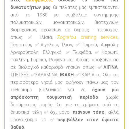
δυνατοτήτων μας
. Οι πελάτες μας εμπιστεύονται
από το 1980 με συμβόλαια συντήρησης
πολυκατοικιών, μονοκατοικιών, βιοτεχνιών,
βιομηχανιών, σχολείων σε δήμους - περιοχές,
όπως: ✅ Ιλίσια,
Zografou draining services
,
Περιστέρι, ✅Αιγάλεω, Ίλιον, ✅Πειραιά, Αμφιάλη,
Αργυρούπολη, Ελληνικό, ✅Γλυφάδα, ✅Κορωπί,
Παλλήνη, Γέρακα, Ραφήνα κα. Ακόμη, προβαίνουμε
σε βιολογικό καθαρισμό νησιών όπως: ✅
ΑΙΓΙΝΑ
,
ΣΠΕΤΣΕΣ, ✅ΣΑΛΑΜΙΝΑ,
ΙΘΑΚΗ
, ✅ΙΚΑΡΙΑ κα. Όλο και
περισσότερα νησιά μας αφήνουν πάνω μας τον
καθαρισμό βιολογικού για να
έχουν μία
απρόσκοπτη τουριστική περίοδο
χωρίς
δυσάρεστες οσμές. Σε μας τα χρήματα από τα
δημοτικά τέλη ✅όχι μόνο
πιάνουν τόπο
, αλλά
φροντίζουμε το ✅
περιβάλλον στον ύψιστο
βαθμό
.