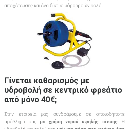
αποχέτευσης και ένα δίκτυο υδρορροών ρολόι.
Γίνεται καθαρισμός με
υδροβολή σε κεντρικό φρεάτιο
από μόνο 40€;
Στην εταιρεία μας συνδράμουμε σε οποιοδήποτε
πρόβλημά σας
με χρήση νερού υψηλής πίεσης
. Η