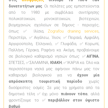
δυνατοτήτων μας
. Οι πελάτες μας εμπιστεύονται
από το 1980 με συμβόλαια συντήρησης
πολυκατοικιών, μονοκατοικιών, βιοτεχνιών,
βιομηχανιών, σχολείων σε δήμους - περιοχές,
όπως: ✅ Ιλίσια,
Zografou draining services
,
Περιστέρι, ✅Αιγάλεω, Ίλιον, ✅Πειραιά, Αμφιάλη,
Αργυρούπολη, Ελληνικό, ✅Γλυφάδα, ✅Κορωπί,
Παλλήνη, Γέρακα, Ραφήνα κα. Ακόμη, προβαίνουμε
σε βιολογικό καθαρισμό νησιών όπως: ✅
ΑΙΓΙΝΑ
,
ΣΠΕΤΣΕΣ, ✅ΣΑΛΑΜΙΝΑ,
ΙΘΑΚΗ
, ✅ΙΚΑΡΙΑ κα. Όλο και
περισσότερα νησιά μας αφήνουν πάνω μας τον
καθαρισμό βιολογικού για να
έχουν μία
απρόσκοπτη τουριστική περίοδο
χωρίς
δυσάρεστες οσμές. Σε μας τα χρήματα από τα
δημοτικά τέλη ✅όχι μόνο
πιάνουν τόπο
, αλλά
φροντίζουμε το ✅
περιβάλλον στον ύψιστο
βαθμό
.