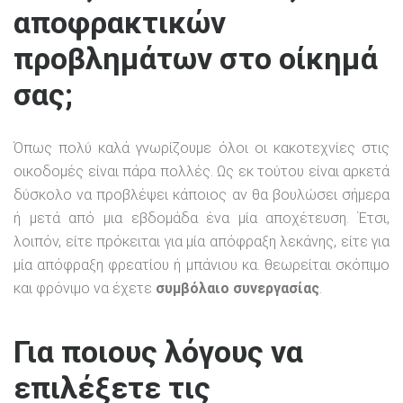
αποφρακτικών
προβλημάτων στο οίκημά
σας;
Όπως πολύ καλά γνωρίζουμε όλοι οι κακοτεχνίες στις
οικοδομές είναι πάρα πολλές. Ως εκ τούτου είναι αρκετά
δύσκολο να προβλέψει κάποιος αν θα βουλώσει σήμερα
ή μετά από μια εβδομάδα ένα μία αποχέτευση. Έτσι,
λοιπόν, είτε πρόκειται για μία απόφραξη λεκάνης, είτε για
μία απόφραξη φρεατίου ή μπάνιου κα. θεωρείται σκόπιμο
και φρόνιμο να έχετε
συμβόλαιο συνεργασίας
.
Για ποιους λόγους να
επιλέξετε τις