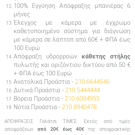
100% Εγγύηση Απόφραξης μπανιέρας 6
μήνες
Έλεγχος με κάμερα με έγχρωμο
καθετοποιημένο σύστημα για διάγνωση
με κάμερα σε λάπτοπ από 60€ + ΦΠΑ έως
100 Ευρώ
Απόφραξη υδρορροών
κάθετης στήλης
πυλωτής και οριζόντιου δικτύου από 50 €
+ ΦΠΑ έως 100 Ευρώ
Ανατολικά Προάστια -
210.6644546
Δυτικά Προάστια -
210.5444444
Βόρεια Προάστια -
210.6004953
Νότια Προάστια -
210.8940478
ΑΠΟΦΡΑΞΕΙΣ Γαλάτσι ΤΙΜΕΣ: Εκτός από τιμές
αποφράξεων
από 20€ έως 40€
της αποφρακτικής