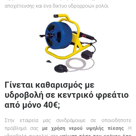
αποχέτευσης και ένα δίκτυο υδρορροών ρολόι.
Γίνεται καθαρισμός με
υδροβολή σε κεντρικό φρεάτιο
από μόνο 40€;
Στην εταιρεία μας συνδράμουμε σε οποιοδήποτε
πρόβλημά σας
με χρήση νερού υψηλής πίεσης
. Η