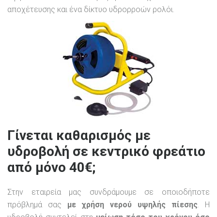
αποχέτευσης και ένα δίκτυο υδρορροών ρολόι.
Γίνεται καθαρισμός με
υδροβολή σε κεντρικό φρεάτιο
από μόνο 40€;
Στην εταιρεία μας συνδράμουμε σε οποιοδήποτε
πρόβλημά σας
με χρήση νερού υψηλής πίεσης
. Η