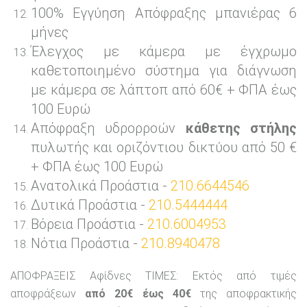
100% Εγγύηση Απόφραξης μπανιέρας 6
μήνες
Έλεγχος με κάμερα με έγχρωμο
καθετοποιημένο σύστημα για διάγνωση
με κάμερα σε λάπτοπ από 60€ + ΦΠΑ έως
100 Ευρώ
Απόφραξη υδρορροών
κάθετης στήλης
πυλωτής και οριζόντιου δικτύου από 50 €
+ ΦΠΑ έως 100 Ευρώ
Ανατολικά Προάστια -
210.6644546
Δυτικά Προάστια -
210.5444444
Βόρεια Προάστια -
210.6004953
Νότια Προάστια -
210.8940478
ΑΠΟΦΡΑΞΕΙΣ Αφίδνες ΤΙΜΕΣ: Εκτός από τιμές
αποφράξεων
από 20€ έως 40€
της αποφρακτικής