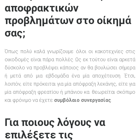
αποφρακτικών
προβλημάτων στο οίκημά
σας;
Όπως πολύ καλά γνωρίζουμε όλοι οι κακοτεχνίες στις
οικοδομές είναι πάρα πολλές. Ως εκ τούτου είναι αρκετά
δύσκολο να προβλέψει κάποιος αν θα βουλώσει σήμερα
ή μετά από μια εβδομάδα ένα μία αποχέτευση. Έτσι,
λοιπόν, είτε πρόκειται για μία απόφραξη λεκάνης, είτε για
μία απόφραξη φρεατίου ή μπάνιου κα. θεωρείται σκόπιμο
και φρόνιμο να έχετε
συμβόλαιο συνεργασίας
.
Για ποιους λόγους να
επιλέξετε τις