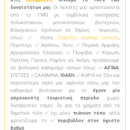
δυνατοτήτων μας
. Οι πελάτες μας εμπιστεύονται
από το 1980 με συμβόλαια συντήρησης
πολυκατοικιών, μονοκατοικιών, βιοτεχνιών,
βιομηχανιών, σχολείων σε δήμους - περιοχές,
όπως: ✅ Ιλίσια,
Zografou draining services
,
Περιστέρι, ✅Αιγάλεω, Ίλιον, ✅Πειραιά, Αμφιάλη,
Αργυρούπολη, Ελληνικό, ✅Γλυφάδα, ✅Κορωπί,
Παλλήνη, Γέρακα, Ραφήνα κα. Ακόμη, προβαίνουμε
σε βιολογικό καθαρισμό νησιών όπως: ✅
ΑΙΓΙΝΑ
,
ΣΠΕΤΣΕΣ, ✅ΣΑΛΑΜΙΝΑ,
ΙΘΑΚΗ
, ✅ΙΚΑΡΙΑ κα. Όλο και
περισσότερα νησιά μας αφήνουν πάνω μας τον
καθαρισμό βιολογικού για να
έχουν μία
απρόσκοπτη τουριστική περίοδο
χωρίς
δυσάρεστες οσμές. Σε μας τα χρήματα από τα
δημοτικά τέλη ✅όχι μόνο
πιάνουν τόπο
, αλλά
φροντίζουμε το ✅
περιβάλλον στον ύψιστο
βαθμό
.