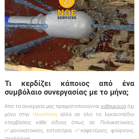
Τι κερδίζει κάποιος από ένα
συμβόλαιο συνεργασίας με το μήνα;
Από τα συνεργεία μας πραγματοποιούνται
καθημερινά
όχι
μόνο στην
Ηλιούπολη
αλλά σε όλο το λεκανοπέδιο
επεμβάσεις κάθε είδους όπως σε: Πολυκατοικίες,
✅μονοκατοικίες, εστιατόρια, ✅καφετέριες, φούρνους,
σχολεία κα.