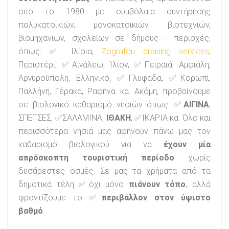
από το 1980 με συμβόλαια συντήρησης
πολυκατοικιών, μονοκατοικιών, βιοτεχνιών,
βιομηχανιών, σχολείων σε δήμους - περιοχές,
όπως: ✅ Ιλίσια,
Zografou draining services
,
Περιστέρι, ✅Αιγάλεω, Ίλιον, ✅Πειραιά, Αμφιάλη,
Αργυρούπολη, Ελληνικό, ✅Γλυφάδα, ✅Κορωπί,
Παλλήνη, Γέρακα, Ραφήνα κα. Ακόμη, προβαίνουμε
σε βιολογικό καθαρισμό νησιών όπως: ✅
ΑΙΓΙΝΑ
,
ΣΠΕΤΣΕΣ, ✅ΣΑΛΑΜΙΝΑ,
ΙΘΑΚΗ
, ✅ΙΚΑΡΙΑ κα. Όλο και
περισσότερα νησιά μας αφήνουν πάνω μας τον
καθαρισμό βιολογικού για να
έχουν μία
απρόσκοπτη τουριστική περίοδο
χωρίς
δυσάρεστες οσμές. Σε μας τα χρήματα από τα
δημοτικά τέλη ✅όχι μόνο
πιάνουν τόπο
, αλλά
φροντίζουμε το ✅
περιβάλλον στον ύψιστο
βαθμό
.