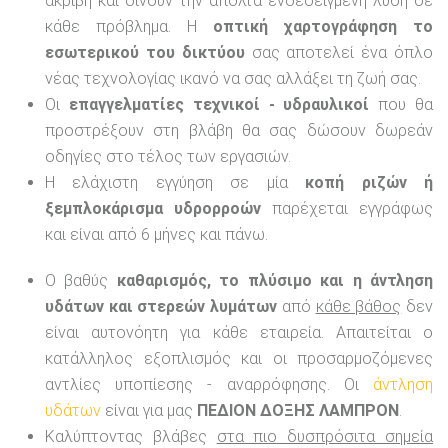
ακριβή και δίνουν την απόλτα ενδεδειγμένη λύση σε
κάθε πρόβλημα. Η
οπτική χαρτογράφηση το
εσωτερικού του δικτύου
σας αποτελεί ένα όπλο
νέας τεχνολογίας ικανό να σας αλλάξει τη ζωή σας.
Οι
επαγγελματίες τεχνικοί - υδραυλικοί
που θα
προστρέξουν στη βλάβη θα σας δώσουν δωρεάν
οδηγίες στο τέλος των εργασιών.
Η ελάχιστη εγγύηση σε μία
κοπή ριζών ή
ξεμπλοκάρισμα υδρορροών
παρέχεται εγγράφως
και είναι από 6 μήνες και πάνω.
Ο βαθύς
καθαρισμός, το πλύσιμο και η άντληση
υδάτων και στερεών λυμάτων
από
κάθε βάθος
δεν
είναι αυτονόητη για κάθε εταιρεία. Απαιτείται ο
κατάλληλος εξοπλισμός και οι προσαρμοζόμενες
αντλίες υποπίεσης - αναρρόφησης. Οι
άντληση
υδάτων
είναι για μας
ΠΕΔΙΟΝ ΔΟΞΗΣ ΛΑΜΠΡΟΝ
.
Καλύπτοντας βλάβες
στα πιο δυσπρόσιτα σημεία