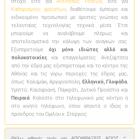
στόχο. Είτε για
Αντλήσεις Υδάτων
, είτε για
Καθαρισμούς φρεατίων
, διαθέτουμε έμπειρο και
ειδικευμένο προσωπικό με άριστες γνώσεις και
τελευταίας τεχνολογίας τεχνικά μέσα. Έτσι
μπορούμε να αναλάβουμε πλήρως και
αποτελεσματικά την κάλυψη των αναγκών σας.
Εξυπηρετούμε
όχι μόνο ιδιώτες αλλά και
πολυκατοικίες
και επαγγελματίες. Ανεξάρτητα
από την έδρα μας εξυπηρετούμε και το κέντρο της
Αθήνας και τις γύρω περιοχές της έδρας μας,
όπως: Καλαμάκι, Αργυρούπολη,
Ελληνικό, Γλυφάδα
,
Υμηττό, Καισαριανή, Παγκράτι, Δυτικά Προάστια και
Πειραιά
. Καλέστε στο τηλεφωνικό μας κέντρο ή
στο κινητό τηλέφωνο, όπου απαντά ο ίδιος ο
πρόεδρος του Ομίλου κ. Στέργιος.
Θέλω φθηνές τιμές για ΑΠΟΦΡΑΞΕΙΣ ΑΓΙΟΣ