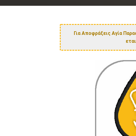
Για Αποφράξεις Αγία Παρα
εται