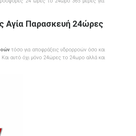
 προσφορές 24 ώρες το 24ωρο 365 μέρες για:
ις Αγία Παρασκευή 24ώρες
ροών
τόσο για αποφράξεις υδρορροών όσο και
 Και αυτό όχι μόνο 24ώρες το 24ωρο αλλά και