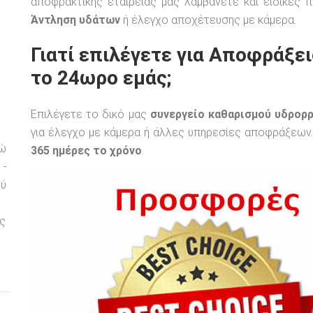
αποφρακτικής εταιρείας μας λαμβάνετε και ειδικές
Άντληση υδάτων
ή έλεγχο αποχέτευσης με κάμερα.
Γιατί επιλέγετε για Αποφράξε
το 24ωρο εμάς;
υ
Επιλέγετε το δικό μας
συνεργείο καθαρισμού υδρορ
για έλεγχο με κάμερα ή άλλες υπηρεσίες αποφράξεων.
ρώ
365 ημέρες το χρόνο
.
 -
ού
ς