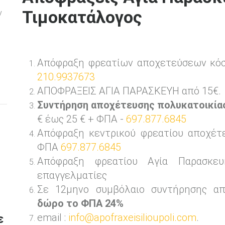
Τιμοκατάλογος
ν
Απόφραξη φρεατίων αποχετεύσεων κό
210.9937673
ΑΠΟΦΡΑΞΕΙΣ ΑΓΙΑ ΠΑΡΑΣΚΕΥΗ από 15€.
Συντήρηση αποχέτευσης πολυκατοικία
€ έως 25 € + ΦΠΑ -
697.877.6845
Απόφραξη κεντρικού φρεατίου αποχέτ
ΦΠΑ
697.877.6845
Απόφραξη φρεατίου Αγία Παρασκε
επαγγελματίες
Σε 12μηνο συμβόλαιο συντήρησης απ
δώρο το ΦΠΑ 24%
email :
info@apofraxeisilioupoli.com
.
ε