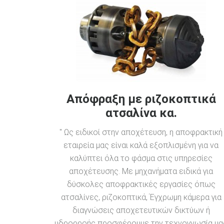
Απόφραξη με ριζοκοπτικά
ατσαλίνα κα.
" Ως ειδικοί στην αποχέτευση, η αποφρακτική
εταιρεία μας είναι καλά εξοπλισμένη για να
καλύπτει όλα το φάσμα στις υπηρεσίες
αποχέτευσης. Με μηχανήματα ειδικά για
δύσκολες αποφρακτικές εργασίες όπως
ατσαλίνες, ριζοκοπτικά, Έγχρωμη κάμερα για
διαγνώσεις αποχετευτικών δικτύων ή
υδρορροής προσφέρουμε την τεχνογνωσία μα