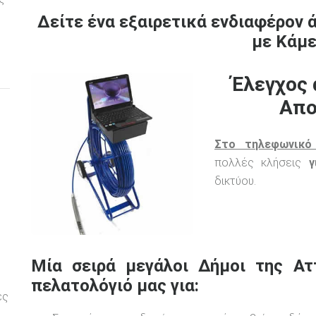
Δείτε ένα εξαιρετικά ενδιαφέρον 
με Κάμε
Έλεγχος 
Απο
Στο τηλεφωνικό
πολλές κλήσεις
γ
δικτύου.
Μία σειρά μεγάλοι Δήμοι της Ατ
πελατολόγιό μας για:
ες