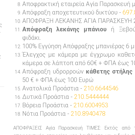
Αποφρακτική εταιρεία Αγία Παρασκευή 
Απόφραξη αποχετευτικού δικτύου -
697.
ΑΠΟΦΡΑΞΗ ΛΕΚΑΝΗΣ ΑΓΙΑ ΠΑΡΑΣΚΕΥΗ 24 
ς
Απόφραξη λεκάνης μπάνιου
ή Ξεβού
ς
φιδάκι.
100% Εγγύηση Απόφραξης μπανιέρας 6 μ
ε
Έλεγχος με κάμερα με έγχρωμο καθετ
ς
κάμερα σε λάπτοπ από 60€ + ΦΠΑ έως 1
Απόφραξη υδρορροών
κάθετης στήλης
50 € + ΦΠΑ έως 100 Ευρώ
Ανατολικά Προάστια -
210.6644546
Δυτικά Προάστια -
210.5444444
Βόρεια Προάστια -
210.6004953
Νότια Προάστια -
210.8940478
ΑΠΟΦΡΑΞΕΙΣ Αγία Παρασκευή ΤΙΜΕΣ: Εκτός από