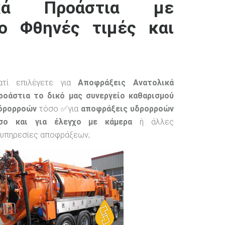
ικά Προάστια με
γο Φθηνές τιμές και
ιατί επιλέγετε για
Αποφράξεις Ανατολικά
ροάστια το δικό μας συνεργείο καθαρισμού
δρορροών
τόσο ✅για
αποφράξεις υδρορροών
σο και για έλεγχο με κάμερα
ή άλλες
υπηρεσίες αποφράξεων;