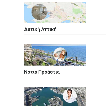
Δυτική Αττική
Νότια Προάστια