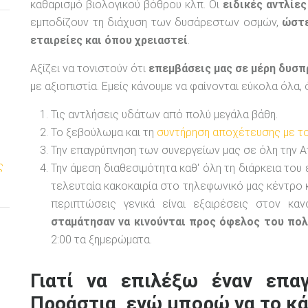
καθαρισμό βιολογικού βόθρου κλπ. Οι
ειδικές αντλίες
εμποδίζουν τη διάχυση των δυσάρεστων οσμών,
ώστε
εταιρείες και όπου χρειαστεί
.
Αξίζει να τονιστούν ότι
επεμβάσεις μας σε μέρη δυσπ
με αξιοπιστία. Εμείς κάνουμε να φαίνονται εύκολα όλα,
Τις αντλήσεις υδάτων από πολύ μεγάλα βάθη.
Το ξεβούλωμα και τη
συντήρηση αποχέτευσης με το
Την επαγρύπνηση των συνεργείων μας σε όλη την Α
ς
Την άμεση διαθεσιμότητα καθ' όλη τη διάρκεια του
τελευταία κακοκαιρία στο τηλεφωνικό μας κέντρο
περιπτώσεις γενικά είναι εξαιρέσεις στον κα
σταμάτησαν να κινούνται προς όφελος του πολ
2:00 τα ξημερώματα.
Γιατί να επιλέξω έναν επα
Προάστια, ενώ μπορώ να το κά