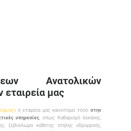
ξεων Ανατολικών
 εταιρεία μας
όφραξη
η εταιρεία μας καινοτομεί τόσο
στην
τικές υπηρεσίες
, όπως: Καθαρισμό λεκάνης,
ης, ξεβούλωμα κάθετης στήλης υδρορροής,