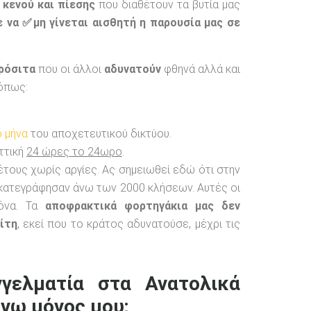
 κενού και πίεσης
που διαθέτουν τα βυτία μας
 να ✅μη γίνεται αισθητή η παρουσία μας σε
ρόσιτα
που οι άλλοι
αδυνατούν
φθηνά αλλά και
 όπως:
 μήνα
του αποχετευτικού δικτύου.
ττική
24 ώρες το 24ωρο
.
 έτους χωρίς αργίες. Ας σημειωθεί εδώ ότι στην
 κατεγράφησαν άνω των 2000 κλήσεων. Αυτές οι
νόνα. Τα
αποφρακτικά φορτηγάκια μας δεν
ίτη
, εκεί που το κράτος αδυνατούσε, μέχρι τις
γγελματία στα Ανατολικά
νω μόνος μου;